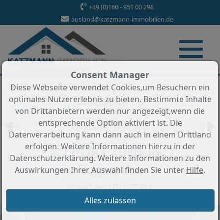
+49 (0)160 - 951 00 298
ausland@katzmann-immobilien.de
Consent Manager
Diese Webseite verwendet Cookies,um Besuchern ein
optimales Nutzererlebnis zu bieten. Bestimmte Inhalte
Objekt 37 von 118
von Drittanbietern werden nur angezeigt,wenn die
entsprechende Option aktiviert ist. Die
Zurück zur Übersicht
Datenverarbeitung kann dann auch in einem Drittland
erfolgen. Weitere Informationen hierzu in der
275781 - Villa in
Datenschutzerklärung. Weitere Informationen zu den
Rogoznica
Auswirkungen Ihrer Auswahl finden Sie unter
Hilfe
.
Objekt-Nr.: LITO275781