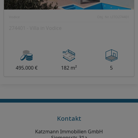
Vodice
Obj. Nr. LITO274401
274401 - Villa in Vodice
495.000 €
182 m²
5
Kontakt
Katzmann Immobilien GmbH
Siemensstr. 31a