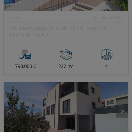
Vodice
Obj. Nr. KJA-000018
Exklusive Neubau-Villa mit Infinity- Pool und
Meerblick - Vodice
790.000 €
222 m²
4