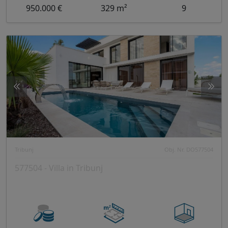
950.000 €
329 m²
9
Tribunj
Obj. Nr. DO577504
577504 - Villa in Tribunj