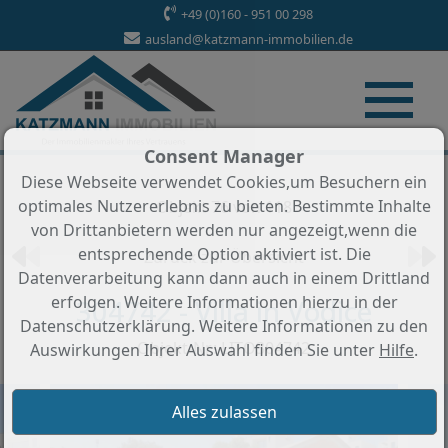
+49 (0)160 - 951 00 298
ausland@katzmann-immobilien.de
Consent Manager
Diese Webseite verwendet Cookies,um Besuchern ein
optimales Nutzererlebnis zu bieten. Bestimmte Inhalte
Objekt 76 von 118
von Drittanbietern werden nur angezeigt,wenn die
entsprechende Option aktiviert ist. Die
Zurück zur Übersicht
Datenverarbeitung kann dann auch in einem Drittland
erfolgen. Weitere Informationen hierzu in der
304742 - Villa in Vodice
Datenschutzerklärung. Weitere Informationen zu den
Objekt-Nr.: LITO304742
Auswirkungen Ihrer Auswahl finden Sie unter
Hilfe
.