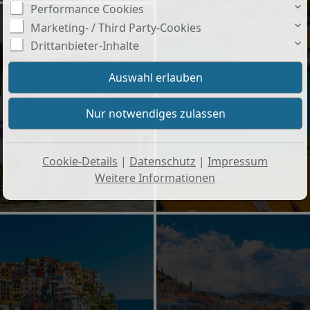
Performance Cookies
Marketing- / Third Party-Cookies
Drittanbieter-Inhalte
Cookie-Details
|
Datenschutz
|
Impressum
Weitere Informationen