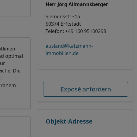
Herr Jörg Allmannsberger
Siemensstr.31a
50374 Erftstadt
Telefon:
+49 160 95100298
ausland@katzmann-
tlinien
immobilien.de
nd optimal
Zur
iche. Die
:
erranem
Exposé anfordern
Objekt-Adresse