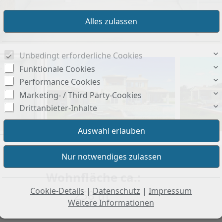
Unbedingt erforderliche Cookies
Funktionale Cookies
Performance Cookies
Marketing- / Third Party-Cookies
Drittanbieter-Inhalte
Wohnfläche ca.:
Cookie-Details
|
Datenschutz
|
Impressum
258 m²
Weitere Informationen