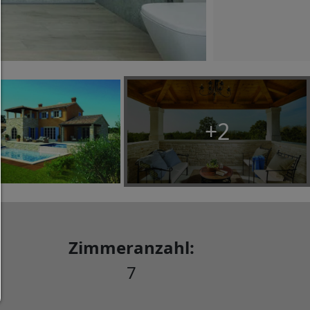
Jedes Cookie wie z.B. Tracking- und Analytische-Co
sowie Drittanbieter-Inhalte.
Auswahl erlauben:
Es werden nur Drittanbieter-Inhalte oder die Coo
Arten zugelassen die Sie in den Checkboxen ange
haben.
+2
Nur notwendiges zulassen:
Es werden nur die technisch notwendigen Cook
zugelassen und keine Drittanbieter-Inhalte.
Sie können Ihre Cookie-Einstellung jederzeit hier ä
Cookie-Details
|
Datenschutz
|
Impressum
Zimmeranzahl:
zurück
7