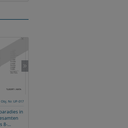
Obj. Nr. UP-017
aradies in
gesamten
s 8-