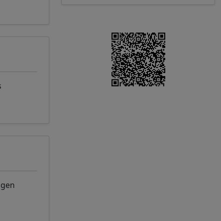
s
ngen