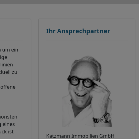
Ihr Ansprechpartner
n um ein
ige
linien
duell zu
 offene
chönsten
g eines
ck ist
Katzmann Immobilien GmbH