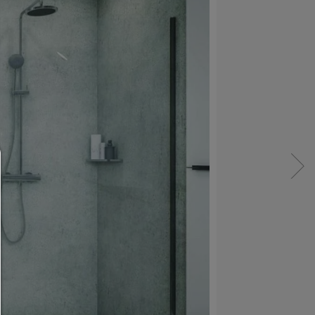
Consent Manager
HILFE
Um fortfahren zu können,müssen Sie eine Cook
Auswahl treffen. Nachfolgend erhalten Sie ein
Erläuterung der verschiedenen Optionen und ih
Bedeutung.
Alles zulassen: