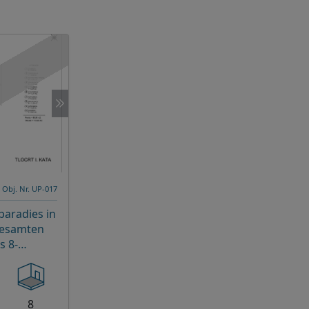
Obj. Nr. UP-017
aradies in
gesamten
s 8-
t
8