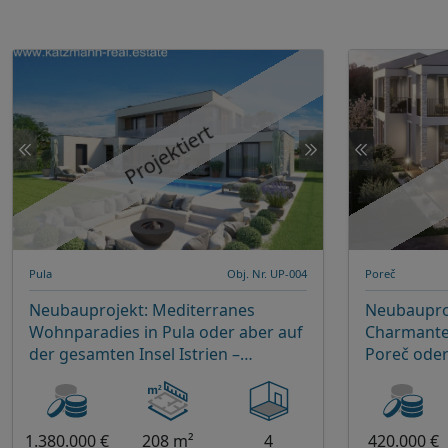
Projektiert
Pula
Obj. Nr. UP-004
Poreč
Neubauprojekt: Mediterranes
Neubauproj
Wohnparadies in Pula oder aber auf
Charmante
der gesamten Insel Istrien –
Poreč oder
Charmantes 4-Zimmer-Haus mit
Istrien
eigenem Pool
1.380.000 €
208 m²
4
420.000 €