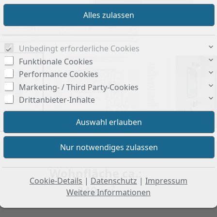
Unbedingt erforderliche Cookies
Funktionale Cookies
Performance Cookies
Marketing- / Third Party-Cookies
Drittanbieter-Inhalte
Wohnfläche ca.:
Cookie-Details
|
Datenschutz
|
Impressum
349 m²
Weitere Informationen