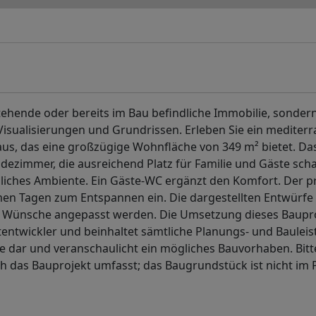
tehende oder bereits im Bau befindliche Immobilie, sonder
isualisierungen und Grundrissen. Erleben Sie ein mediter
us, das eine großzügige Wohnfläche von 349 m² bietet. Da
dezimmer, die ausreichend Platz für Familie und Gäste scha
gliches Ambiente. Ein Gäste-WC ergänzt den Komfort. Der pr
rmen Tagen zum Entspannen ein. Die dargestellten Entwürfe
re Wünsche angepasst werden. Die Umsetzung dieses Baupr
tentwickler und beinhaltet sämtliche Planungs- und Baulei
ie dar und veranschaulicht ein mögliches Bauvorhaben. Bitt
h das Bauprojekt umfasst; das Baugrundstück ist nicht im 