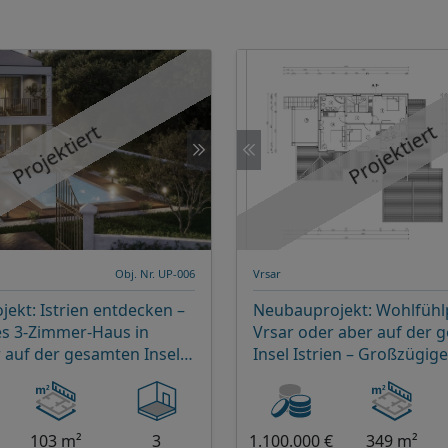
Projektiert
Projektiert
Obj. Nr. UP-006
Vrsar
ekt: Istrien entdecken –
Neubauprojekt: Wohlfühlp
s 3-Zimmer-Haus in
Vrsar oder aber auf der 
 auf der gesamten Insel
Insel Istrien – Großzügige
Zimmer-Haus mit Pool und
exklusivem Wohnkomfor
103 m²
3
1.100.000 €
349 m²