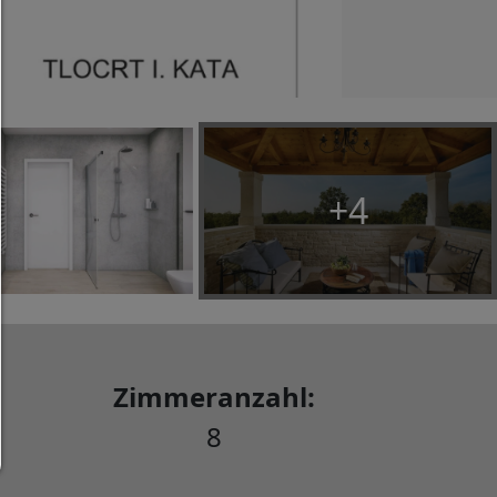
Jedes Cookie wie z.B. Tracking- und Analytische-Co
sowie Drittanbieter-Inhalte.
Auswahl erlauben:
Es werden nur Drittanbieter-Inhalte oder die Coo
Arten zugelassen die Sie in den Checkboxen ange
haben.
+4
Nur notwendiges zulassen:
Es werden nur die technisch notwendigen Cook
zugelassen und keine Drittanbieter-Inhalte.
Sie können Ihre Cookie-Einstellung jederzeit hier ä
Cookie-Details
|
Datenschutz
|
Impressum
Zimmeranzahl:
zurück
8