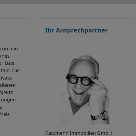
Ihr Ansprechpartner
n um ein
ranes
s Haus
ffen. Die
ivate
 dienen
ojekts
stungen.
e
Preis
Katzmann Immobilien GmbH