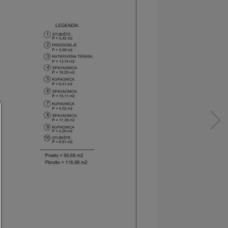
Consent Manager
HILFE
Um fortfahren zu können,müssen Sie eine Cook
Auswahl treffen. Nachfolgend erhalten Sie ein
Erläuterung der verschiedenen Optionen und ih
Bedeutung.
Alles zulassen: