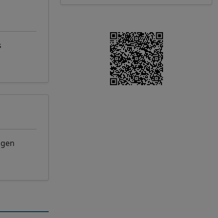
s
ngen