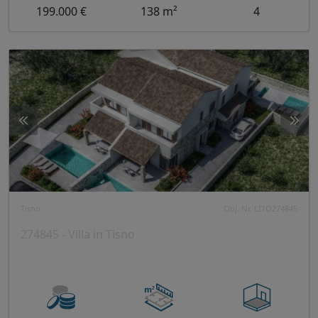
199.000 €
138 m²
4
Tisno
Obj. Nr. LITO274845
274845 - Villa in Tisno