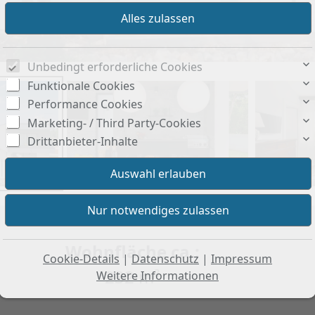
Unbedingt erforderliche Cookies
Funktionale Cookies
Performance Cookies
Marketing- / Third Party-Cookies
Drittanbieter-Inhalte
Wohnfläche ca.:
Cookie-Details
|
Datenschutz
|
Impressum
232 m²
Weitere Informationen