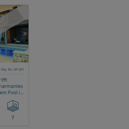
Obj. Nr. UP-021
ifft
Charmantes
em Pool in
ten Insel
7