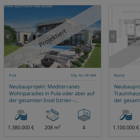
Projektiert
Pula
Obj. Nr. UP-004
Rovinj
Neubauprojekt: Mediterranes
Neubaupro
Wohnparadies in Pula oder aber auf
Traumhaus 
der gesamten Insel Istrien –
der gesamte
Charmantes 4-Zimmer-Haus mit
Zimmer-Dom
eigenem Pool
elegantem
1.380.000 €
208 m²
4
1.100.000 €