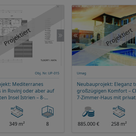
Projektiert
Projektiert
Obj. Nr. UP-015
Umag
jekt: Mediterranes
Neubauprojekt: Eleganz tr
in Rovinj oder aber auf
großzügigen Komfort – 
n Insel Istrien – 8-
7-Zimmer-Haus mit privat
izil mit Luxus-Pool und
Umag oder auf der gesam
 Wohnambiente
Istrien
349 m²
8
885.000 €
258 m²