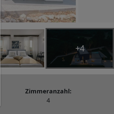
Jedes Cookie wie z.B. Tracking- und Analytische-Co
sowie Drittanbieter-Inhalte.
Auswahl erlauben:
Es werden nur Drittanbieter-Inhalte oder die Coo
Arten zugelassen die Sie in den Checkboxen ange
haben.
+4
Nur notwendiges zulassen:
Es werden nur die technisch notwendigen Cook
zugelassen und keine Drittanbieter-Inhalte.
Sie können Ihre Cookie-Einstellung jederzeit hier ä
Cookie-Details
|
Datenschutz
|
Impressum
Zimmeranzahl:
zurück
4