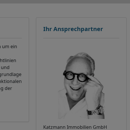
Ihr Ansprechpartner
n um ein
tlinien
n und
sgrundlage
nktionalen
ng der
Katzmann Immobilien GmbH