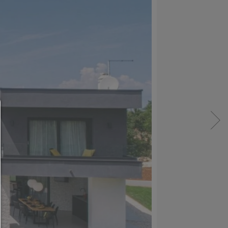
Consent Manager
HILFE
Um fortfahren zu können,müssen Sie eine Cook
Auswahl treffen. Nachfolgend erhalten Sie ein
Erläuterung der verschiedenen Optionen und ih
Bedeutung.
Alles zulassen: