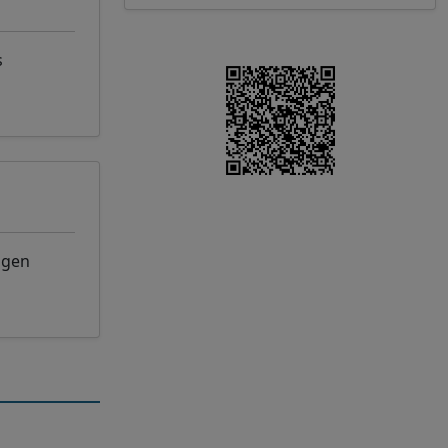
s
ngen