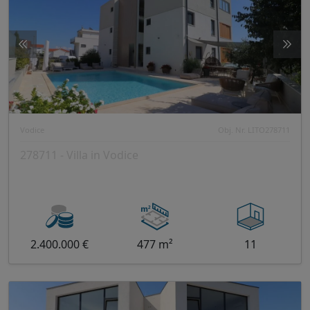
Vodice
Obj. Nr. LITO278711
278711 - Villa in Vodice
2.400.000 €
477 m²
11