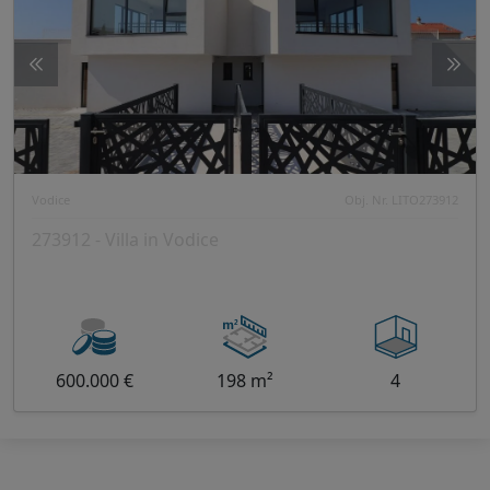
Vodice
Obj. Nr. LITO273912
273912 - Villa in Vodice
600.000 €
198 m²
4