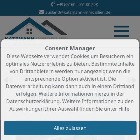
+49 (0)160 - 951 00 298
ausland@katzmann-immobilien.de
Consent Manager
Diese Webseite verwendet Cookies,um Besuchern ein
optimales Nutzererlebnis zu bieten. Bestimmte Inhalte
Objekt 28 von 118
von Drittanbietern werden nur angezeigt,wenn die
entsprechende Option aktiviert ist. Die
Zurück zur Übersicht
Datenverarbeitung kann dann auch in einem Drittland
erfolgen. Weitere Informationen hierzu in der
280073 - Villa in Vodice
Datenschutzerklärung. Weitere Informationen zu den
Objekt-Nr.: LITO280073
Auswirkungen Ihrer Auswahl finden Sie unter
Hilfe
.