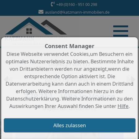
+49 (0)160 - 951 00 298
ausland@katzmann-immobilien.de
Consent Manager
Diese Webseite verwendet Cookies,um Besuchern ein
optimales Nutzererlebnis zu bieten. Bestimmte Inhalte
Objekt 29 von 117
von Drittanbietern werden nur angezeigt,wenn die
entsprechende Option aktiviert ist. Die
Zurück zur Übersicht
Datenverarbeitung kann dann auch in einem Drittland
erfolgen. Weitere Informationen hierzu in der
278711 - Villa in Vodice
Datenschutzerklärung. Weitere Informationen zu den
Auswirkungen Ihrer Auswahl finden Sie unter
Hilfe
.
Objekt-Nr.: LITO278711