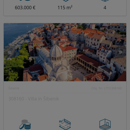
603.000 €
115 m²
4
Šibenik
Obj. Nr. LITO308160
308160 - Villa in Šibenik